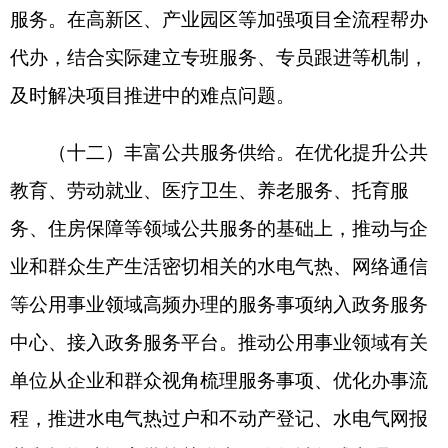
究。及时清理和修订与政务服务改革不相适应的行
政法规、规章和行政规范性文件，强化相关业务领
域制度保障，破解集成办、承诺办、跨域办、免申
办等创新服务模式的制度障碍。完善数字化应用配
套政策，保障电子证照和政务数据高效共享应用、
电子档案单套归档等法律效力。
（十六）健全政务服务工作体系。推进国家、
省、市、县、乡五级政务服务体系建设，健全一体
联动、高效便捷、权责清晰的工作机制。加强各级
政务服务窗口从业人员配备、管理、培训和考核，
出台激励奖励措施，推进综合服务窗口人员统一配
备和职业化发展。创新政务服务人才引进、培养、
选拔和评价机制，持续提升干部队伍法治思维、服
务意识和数字素养，强化政务服务专业化队伍建