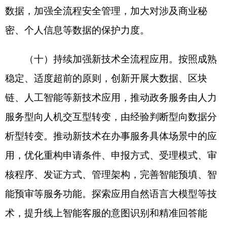
单位从企业和群众视角梳理服务事项、优化办事流
程，推进水电气热过户和不动产登记、水电气网报
装和投资建设审批等关联事项跨领域集成办理。
（十三）拓展增值服务内容。依托线上线下政
务服务渠道，打造定制化、套餐式、模块化的涉企
服务“一类事”场景，为企业提供精准化、个性化的
优质衍生服务。探索统筹行业协会、市场化专业服
务机构等涉企服务资源，一站式提供政策推荐、咨
询、解读、申报等政策服务，公证、合规指导、涉
企纠纷调解等法律服务，融资担保、产业基金对
接、上市培育等金融服务，人才认定、住房安居、
资金补助等人才服务，科技企业培育、产学研对接
等科创服务，外贸资源对接、报关退税咨询、汇率
避险指导等国际贸易服务。