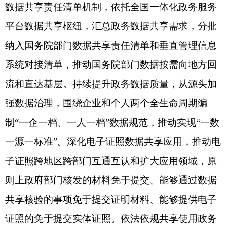
意度。提供线上高频服务事项专业人工帮办代办，
推行语音唤起、预约、办理和问答式引导等智能帮
办服务，解决在线操作、材料上传、业务办理等方
面问题。优化线下帮办代办工作机制，为老年人、
残疾人等特殊群体提供陪同办、代理办、优先办等
服务。在高新区、产业园区等加强项目全流程帮办
代办，结合实际建立专班服务、专员跟进等机制，
及时解决项目推进中的难点问题。
（十二）丰富公共服务供给。在优化提升公共
教育、劳动就业、医疗卫生、养老服务、托育服
务、住房保障等领域公共服务的基础上，推动与企
业和群众生产生活密切相关的水电气热、网络通信
等公用事业领域高频办理的服务事项纳入政务服务
中心、接入政务服务平台。推动公用事业领域有关