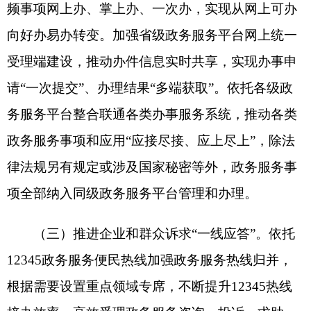
作用，及时了解问题建议，推动解决服务问题。提
高12345与110对接联动效率，科学合理分流非警务
求助。加强12345热线与政务服务平台投诉建议体
系、“好差评”体系等业务协同，打造便捷、高效、
规范、智慧的政务服务“总客服”。
三、全面深化政务服务模式创新
（四）推进关联事项集成办。从企业和群众视
角出发，将需要多个部门办理或跨层级办理，关联
性强、办理量大、办理时间相对集中的多个事项集
成办理，为企业和群众提供“一件事一次办”、“一类
事一站办”服务。明确每个“一件事”的牵头部门和配
合部门及各自职责，强化跨部门政策、业务、系统
协同和数据共享。重构跨部门办理业务流程，优化