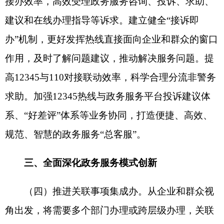
前后置环节，推动申请表单多表合一、线上一网申
请、材料一次提交。强化线上线下联动，开展并联
审批、联合评审、联合验收等，大幅压减办理时长
和办事成本。
（五）推进容缺事项承诺办。以政务服务部门
清楚告知、企业和群众诚信守诺为基础，对风险可
控、纠错成本低且能够通过事中事后监管有效防范
风险的政务服务事项，推行“告知承诺+容缺办理”审
批服务模式。根据政务服务事项实施难度、风险可
控程度、服务对象信用状况等，采用申请材料后补
或免交、实质审查后置或豁免等方式，签订告知承
诺书，明确办理条件，约定责任义务。加强审批、
监管、执法等部门协同，建立差异化的告知承诺事
后核查和风险防范机制，并逐步推动将承诺和履约