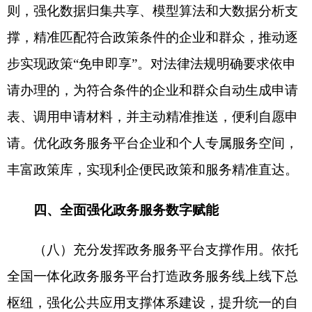
系统对接清单，推动国务院部门数据按需向地方回
流和直达基层。持续提升政务数据质量，从源头加
强数据治理，围绕企业和个人两个全生命周期编
制“一企一档、一人一档”数据规范，推动实现“一数
一源一标准”。深化电子证照数据共享应用，推动电
子证照跨地区跨部门互通互认和扩大应用领域，原
则上政府部门核发的材料免于提交、能够通过数据
共享核验的事项免于提交证明材料、能够提供电子
证照的免于提交实体证照。依法依规共享使用政务
数据，加强全流程安全管理，加大对涉及商业秘
密、个人信息等数据的保护力度。
（十）持续加强新技术全流程应用。按照成熟
稳定、适度超前的原则，创新开展大数据、区块