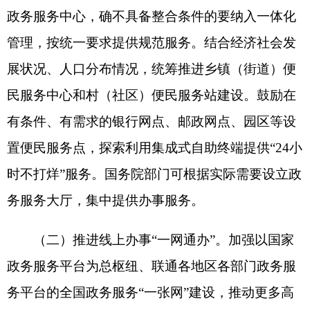
频事项网上办、掌上办、一次办，实现从网上可办
向好办易办转变。加强省级政务服务平台网上统一
受理端建设，推动办件信息实时共享，实现办事申
请“一次提交”、办理结果“多端获取”。依托各级政
务服务平台整合联通各类办事服务系统，推动各类
政务服务事项和应用“应接尽接、应上尽上”，除法
律法规另有规定或涉及国家秘密等外，政务服务事
项全部纳入同级政务服务平台管理和办理。
（三）推进企业和群众诉求“一线应答”。依托
12345政务服务便民热线加强政务服务热线归并，
根据需要设置重点领域专席，不断提升12345热线
接办效率，高效受理政务服务咨询、投诉、求助、
建议和在线办理指导等诉求。建立健全“接诉即
办”机制，更好发挥热线直接面向企业和群众的窗口