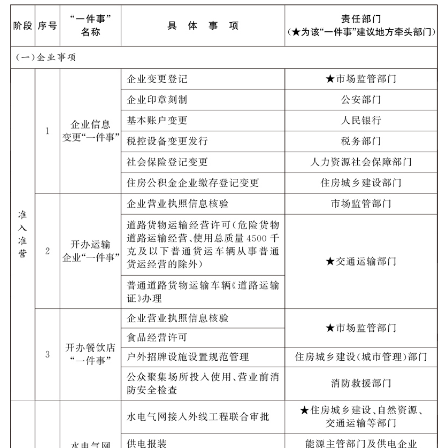
分享:
打印本页
关闭窗口
各县（市）网站
媒体
地州市政府
区政府部门
省区市政府
国家部委局
主办：克孜勒苏柯尔克孜自治州人民政府办公室
承办：克孜勒苏柯尔克孜自治州政务公开信息中心
新公网安备65300102000007号
新ICP备2022000247号