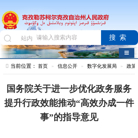
搜索
导航切换
当前位置：
首页
»
信息公开
»
数字化发展局
»
政策文件
»
正
国务院关于进一步优化政务服务
提升行政效能推动“高效办成一件
事”的指导意见
索 引 号
kzlskekzz/2024-
主题分
00922
类