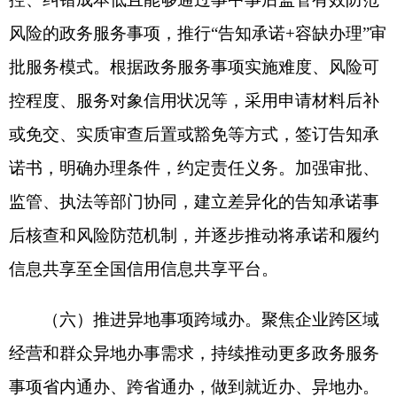
（七）推进政策服务免申办。全面梳理行政给
付、资金补贴扶持、税收优惠等政策条件和适用规
则，强化数据归集共享、模型算法和大数据分析支
撑，精准匹配符合政策条件的企业和群众，推动逐
步实现政策“免申即享”。对法律法规明确要求依申
请办理的，为符合条件的企业和群众自动生成申请
表、调用申请材料，并主动精准推送，便利自愿申
请。优化政务服务平台企业和个人专属服务空间，
丰富政策库，实现利企便民政策和服务精准直达。
四、全面强化政务服务数字赋能
（八）充分发挥政务服务平台支撑作用。依托
全国一体化政务服务平台打造政务服务线上线下总
枢纽，强化公共应用支撑体系建设，提升统一的自