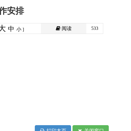
阅读
533
印本页
关闭窗口
政府
国家部委局