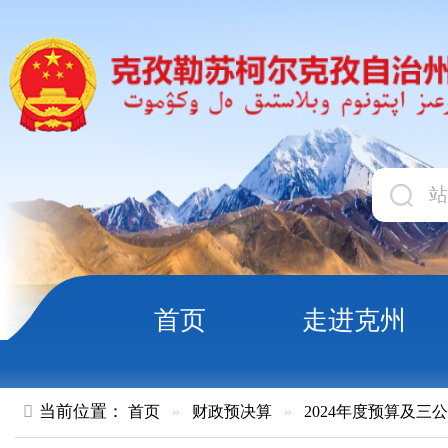
首页
走进克州
领导
当前位置：
首页
»
财政预决算
»
2024年度预算及三公经费
»
政
自治州202