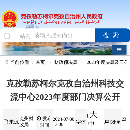
搜索
导航切换
当前位置：
首页
»
财政预决算
»
2023年度决算及三公经费
»
部
克孜勒苏柯尔克孜自治州科技交
流中心2023年度部门决算公开
大
[
发布
克州财
2024-07-30
23
来源
字体
阅读
中
13:06
1
政局
时间
小
]