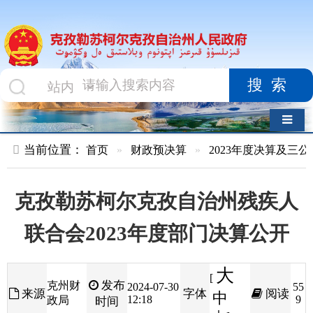
搜索
导航切换
当前位置：
首页
»
财政预决算
»
2023年度决算及三公经费
»
部
克孜勒苏柯尔克孜自治州残疾人
联合会2023年度部门决算公开
大
[
发布
克州财
2024-07-30
55
来源
字体
阅读
中
12:18
9
政局
时间
小
]