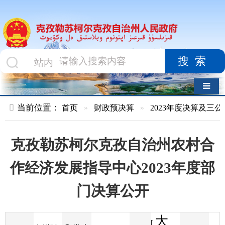
搜索
导航切换
当前位置：
首页
»
财政预决算
»
2023年度决算及三公经费
»
部
克孜勒苏柯尔克孜自治州农村合
作经济发展指导中心2023年度部
门决算公开
大
[
发布
克州财
2024-07-30
45
来源
字体
阅读
中
13:16
2
政局
时间
小
]