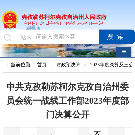
搜索
导航切换
当前位置：
首页
»
财政预决算
»
2023年度决算及三公经费
»
部
中共克孜勒苏柯尔克孜自治州委
员会统一战线工作部2023年度部
门决算公开
大
[
发布
克州财
2024-07-30
29
来源
字体
阅读
中
17:38
3
政局
时间
小
]