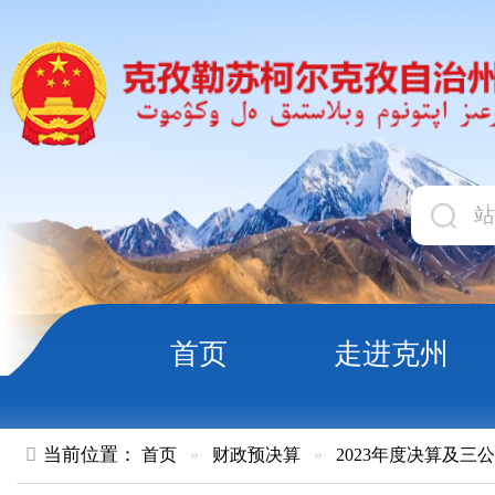
首页
走进克州
领导
当前位置：
首页
»
财政预决算
»
2023年度决算及三公经费
»
部
克孜勒苏柯尔克孜自