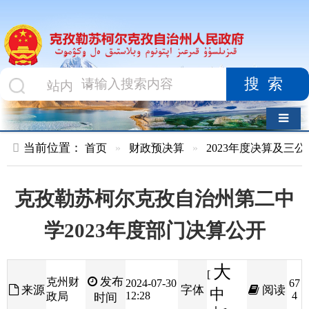
搜索
导航切换
当前位置：
首页
»
财政预决算
»
2023年度决算及三公经费
»
部
克孜勒苏柯尔克孜自治州第二中
学2023年度部门决算公开
大
[
发布
克州财
2024-07-30
67
来源
字体
阅读
中
12:28
4
政局
时间
小
]