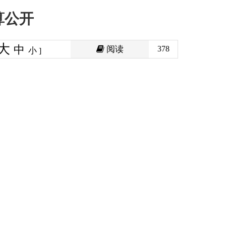
阅读
378
印本页
关闭窗口
政府
国家部委局