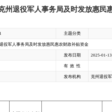
主题分类
人事务局及时发放惠民惠农财政补贴资金
发布日期
2025-01-13 13:57
有 效 性
发布机构
克州退役军人事务局
发放金额
受益人数
发放情况
备
万元）
78.1
35
4
已发放