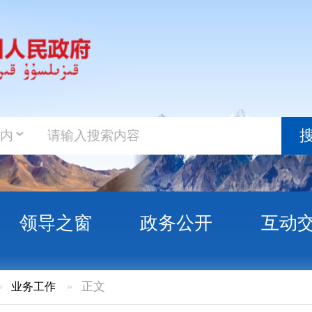
政务新
搜索
之窗
政务公开
互动交流
政务服
»
正文
克州退役军人事务局及时发放惠民惠农财政补贴