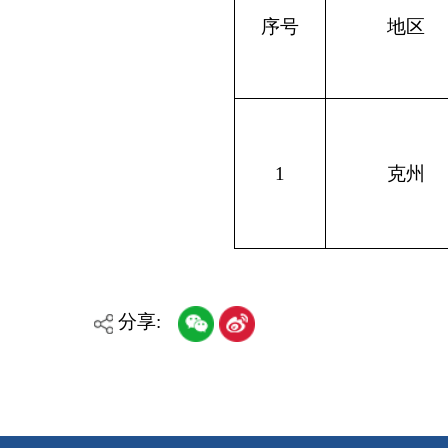
分享:
各县（市）网站
媒体
主办：克孜勒苏柯尔克孜自治州人民政府办公室
承办：克孜勒苏柯尔克孜自治州政务公开信息中心
新公网安备65300102000007号
新ICP备2022000247号