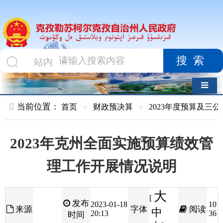
搜索
导航切换
当前位置：
首页
»
财政预决算
»
2023年度预算及三公经费
»
政
2023年克州全面实施预算绩效管
理工作开展情况说明
大
[
发布
2023-01-18
10
来源
字体
阅读
中
20:13
36
时间
小
]
2023年克州全面实施预算绩效管理工作开展