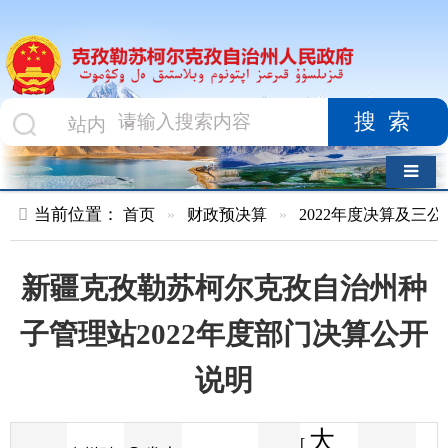
搜索
导航切换
当前位置：
首页
»
财政预决算
»
2022年度决算及三公经费
»
部
新疆克孜勒苏柯尔克孜自治州种
子管理站2022年度部门决算公开
说明
大
[
发布
克州财
2023-07-28
95
来源
字体
阅读
中
18:57
5
政局
时间
小
]