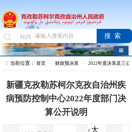
搜索
导航切换
当前位置：
首页
»
财政预决算
»
2022年度决算及三公经费
»
部
新疆克孜勒苏柯尔克孜自治州疾
病预防控制中心2022年度部门决
算公开说明
大
[
发布
克州财
2023-07-28
46
来源
字体
阅读
中
17:37
7
政局
时间
小
]