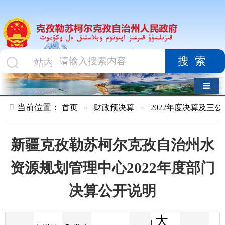
搜索
导航切换
当前位置：
首页
»
财政预决算
»
2022年度决算及三公经费
»
部
新疆克孜勒苏柯尔克孜自治州水
资源规划管理中心2022年度部门
决算公开说明
大
[
发布
克州财
2023-07-28
34
来源
字体
阅读
中
18:30
6
政局
时间
小
]