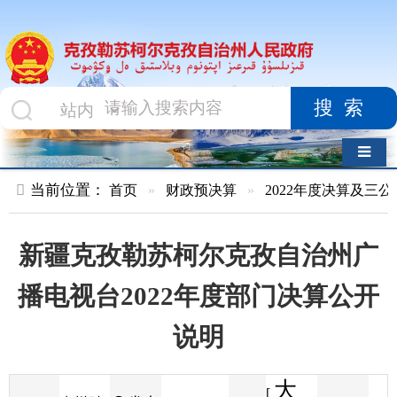
搜索
导航切换
当前位置：
首页
»
财政预决算
»
2022年度决算及三公经费
»
部
新疆克孜勒苏柯尔克孜自治州广
播电视台2022年度部门决算公开
说明
大
[
发布
克州财
2023-07-28
55
来源
字体
阅读
中
17:33
7
政局
时间
小
]