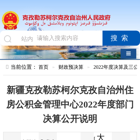
搜索
导航切换
当前位置：
首页
»
财政预决算
»
2022年度决算及三公经费
»
部
新疆克孜勒苏柯尔克孜自治州住
房公积金管理中心2022年度部门
决算公开说明
大
[
发布
克州财
2023-07-28
59
来源
字体
阅读
中
18:58
1
政局
时间
小
]