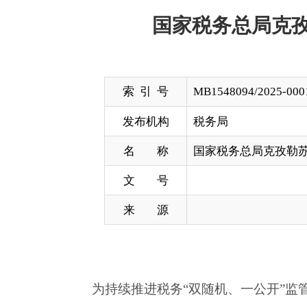
索 引 号
MB1548094/2025-00011
发布机构
税务局
名 称
国家税务总局克孜勒苏柯尔克孜自
文 号
来 源
为持续推进税务
“双随机、一公开”监管，根据
《
104号）
等文件工作要求，现将
202
5
年度双随机抽查
附件：国家税务总局克孜勒苏柯尔克孜自治州税务