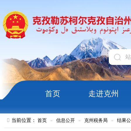
首页
走进克州
领导
当前位置：
首页
»
信息公开
»
克州税务局
»
结果公示
»
正文
国家税务总局克孜勒苏柯