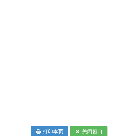
本页
关闭窗口
政府
国家部委局