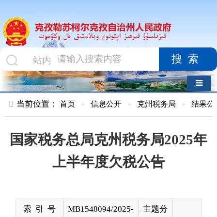
搜索
导航切换
当前位置：
首页
»
信息公开
»
克州税务局
»
结果公示
»
正文
国家税务总局克州税务局2025年
上半年度欠税公告
索 引 号
MB1548094/2025-
主题分
00008
类
发布机构
克州税务局
发布日
2025-
期
07-15