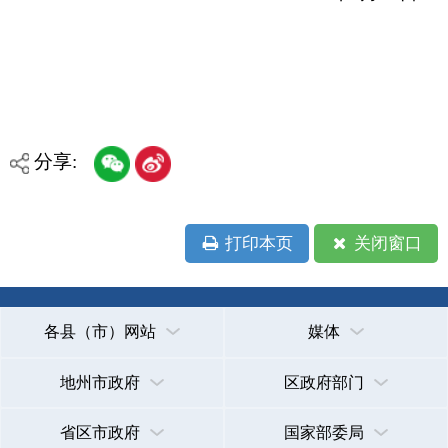
各县（市）网站
媒体
地州市政府
区政府部门
省区市政府
国家部委局
主办：克孜勒苏柯尔克孜自治州人民政府办公室
承办：克孜勒苏柯尔克孜自治州政务公开信息中心
新公网安备65300102000007号
新ICP备2022000247号
政府网站标识码：6530000002
法律声明
关于我们