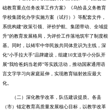
养体系与校园足球“四级赛事体系”，阿图什市松他
克镇温吐萨克小学斩获2025年全国青少年足球邀请
赛、新疆希望小学足球季总决赛双冠军，并获得“哥
德堡杯”世界青少年足球锦标赛参赛资格，实现我州
全国性赛事夺冠重大突破；全州学生体质健康优良
率突破50%，体教融合成效凸显；上阿图什镇博斯
坦小学构建“师德引领+分层培育”教师成长体系，通
过青蓝工程、骨干教师培育等项目搭建成长平台，
近年超50%专任教师荣获市级及以上表彰，队伍建
设成效初显。阿合奇县深化“锡奇协作”，搭建线上
培训、课题研究、工作室引领等多维成长平台，组
织678名教师参与“信息化赋能课堂”专题培训，680
余名教师参加“AI赋能课堂质量提升”联合培训，同
步组织31名学生赴无锡参加人工智能研学活动；以