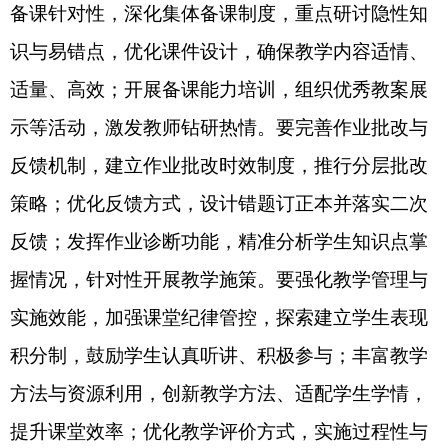
量。
（七）聚焦立德树人关键环节，精准施策补齐
工作短板。要规范语言文字使用，筑牢育人基础，
学校要常态化开展校园语言文字专项整治行动，全
面推行普通话教学与交流，加强课堂、校园、班级
语言文字巡查整改，建立长效管理机制，确保校园
普通话、规范字使用率全面达标。要压实意识形态
责任，守牢安全底线，严格落实意识形态工作责任
制，健全风险研判、排查、管控机制，加强校园各
类阵地内容审核与管理，强化师生思想引领与舆情
防控，严守意识形态安全底线。要深化家校社协同
育人，厚植文化根基，充分发挥家庭教育作用，组
织学生和家长共同参与传统文化体验、主题教育实
践、志愿服务等活动，引导家长言传身教，传承优