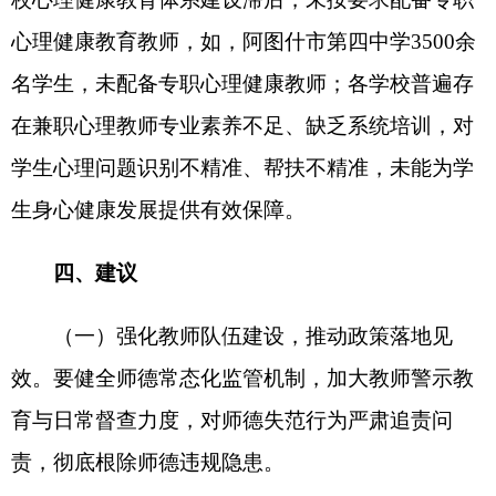
训统筹规范，完善培训规划、流程标准与过程监管
制度，压实各环节责任，提升培训规范化水平。严
把参训选派关口，细化参训资格审核标准，强化全
流程把关，杜绝不符合条件人员参训，高效利用培
训资源。要强化课堂教学设计与实施，强化学生主
体地位，控制教师讲授时长，确保学生自主探究等
环节占比不低于40%；创新课堂组织形式，探索“课
前、课中、课后测评”“学生讲课”等模式，建立学生
参与度评价机制，将课堂表现纳入学业评价。提升
备课针对性，深化集体备课制度，重点研讨隐性知
识与易错点，优化课件设计，确保教学内容适情、
适量、高效；开展备课能力培训，组织优秀教案展
示等活动，激发教师钻研热情。要完善作业批改与
反馈机制，建立作业批改时效制度，推行分层批改