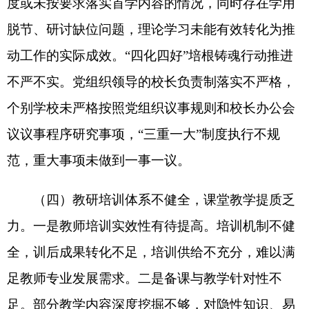
弱。一是经费投入与设备保障不足。师生终端配备
有待提高、设备更新换代缓慢，难以发挥信息化赋
能教育效果。二是校园网络环境有待改善。阿图什
市、阿克陶县教育城域网推进缓慢，部分学校互联
网带宽不足，难以支撑数字化教学环境。三是教师
数字素养与应用能力欠缺。教师对人工智能与教育
融合认识不足，校领导对教育数字化、人工智能变
革认识不到位，国家中小学智慧教育平台使用率有
待进一步提升。
（七）立德树人践行不深，育人根本落实有差
距。一是教育主题重视不足，育人价值彰显不充
分。部分学校对国家通用语言文字推广普及工作重
视不够、推进乏力，未形成常态化、全覆盖的管理
机制，育人导向作用发挥不明显。二是家校社协同