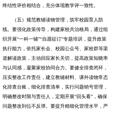
良家风，营造弘扬中华优秀传统文化的家庭教育氛
围。要健全心理健康体系，守护身心健康，通过自
学、培训、校际联盟等方式提升兼职心理健康教师
专业能力，积极争取配齐配强专职心理教师；完善
心理咨询室软硬件设施与运行制度，开展全员心理
排查，建立“筛查—预警—干预—跟踪”全链条帮扶
机制，切实守护学生身心健康。
附件：
1.2026年自治州义务教育学校发展性评
价工作调查问卷满意率统计表
2.评估赋分表