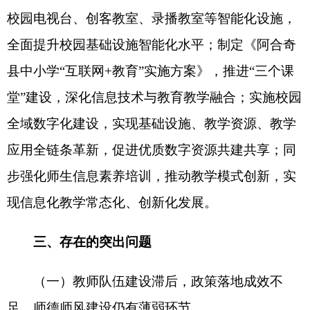
度或未按要求落实首学内容的情况，同时存在学用
脱节、研讨缺位问题，理论学习未能有效转化为推
动工作的实际成效。“四化四好”培根铸魂行动推进
不严不实。党组织领导的校长负责制落实不严格，
个别学校未严格按照党组织议事规则和校长办公会
议议事程序研究事项，“三重一大”制度执行不规
范，重大事项未做到一事一议。
（四）教研培训体系不健全，课堂教学提质乏
力。一是教师培训实效性有待提高。培训机制不健
全，训后成果转化不足，培训供给不充分，难以满
足教师专业发展需求。二是备课与教学针对性不
足。部分教学内容深度挖掘不够，对隐性知识、易
错点把握不准，课件依赖度高，教学目标模糊、重
难点把握不准。三是作业批改与反馈效能偏低。作