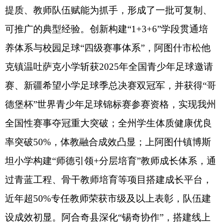
3个州级教学能手培养工作室为抓手培育青年教师，
推动6个教研课题、1个规划课题获州级立项；新增
4个教育集团，优质教育资源辐射效能持续增强，教
师专业能力与信息化教学水平同步提升。
（三）数字赋能增效，课堂质效倍增。各县
（市）持续优化教育信息化基础条件，稳步推进国
家中小学智慧教育平台全域应用试点，智慧校园建
设初见成效，教育资源数字化转型步伐加快。其中
阿图什市升级打造“空中课堂2.0版”，依托5G技术将
优质课程同步传输至12所抵边村学校，覆盖学生
2300余人，实现与昆山优质教育资源互联互通；创
新开展“云端教研室”项目，推动昆山81所学校与本
地受援校建立常态化联合备课机制，累计开展同步
教研超1700次，助力教师专业成长；同时积极探索