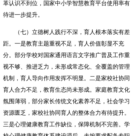
行）〉的通知》要求，推动各级各类学校规范执
行，确保重点任务落地见效。要建强骨干队伍，加
大党组织书记培训力度，聚焦理念更新、政治素
养、治校能力、党务知识等关键内容，着力打造政
治过硬、品德高尚、业务精湛、治校有方的专业化
领导队伍。要抓实
党的建设
，以提升组织力为核
心，深化“四化四好”培根铸魂行动、“三学三亮三
比”争当先锋行动，推进党支部标准化规范化建设，
建强党务工作队伍，严格党员教育管理，严肃党内
政治生活，引导党员干部充分发挥示范引领作用。
（四）全链条抓实教师培训，提升课堂教学实
效性。要健全教师培训闭环管理机制，建立“培训实
施-效果跟踪-考核评估-成果应用”的闭环体系，通过
复盘交流、技能复检等方式巩固培训成效。强化培