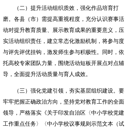
策略；优化反馈方式，设计错题订正本并落实二次
反馈；发挥作业诊断功能，精准分析学生知识点掌
握情况，针对性开展教学施策。要强化教学管理与
实施效能，加强课堂纪律管控，探索建立学生表现
积分制，鼓励学生认真听讲、积极参与；丰富教学
方法与资源利用，创新教学方法、适配学生学情，
提升课堂效率；优化教学评价方式，实施过程性与
终结性评价相结合，充分体现教学评一致性。
（五）规范教辅读物管理，筑牢校园育人防
线。要强化政策传导，构建家校共治格局，通过组
织开展“一科一辅”“自愿征订”专题培训，提升政策
执行能力，依托家长会、校园公众号、家校群等渠
道解读政策，主动回应家长关切，提高政策知晓率
与认同感，凝聚家校协同合力。要健全排查闭环，