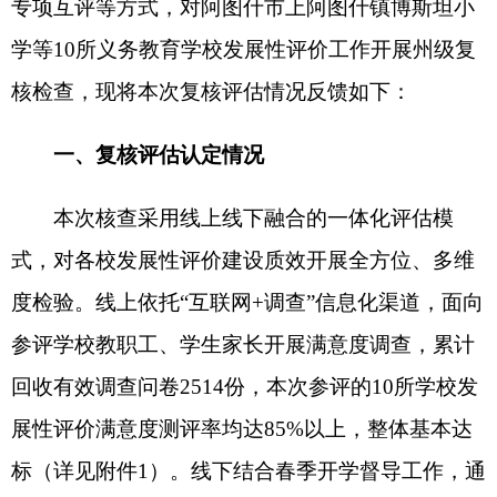
度检验。线上依托“互联网+调查”信息化渠道，面向
参评学校教职工、学生家长开展满意度调查，累计
回收有效调查问卷2514份，本次参评的10所学校发
展性评价满意度测评率均达85%以上，整体基本达
标（详见附件1）。线下结合春季开学督导工作，通
过校园巡查、推门听课、查阅资料、实地观摩等方
式，对照办学方向、课程教学、教师发展、学校管
理、学生发展、校园安全、办学特色等15项A级指
标、
32项B级指标、57项C级指标，对各校近三年发
展规划实施成效开展全面系统综合评定。
在多方采集评估数据、系统梳理评议意见的基
础上，经综合评定，本次复核共评出7所学校达到良
好档次，3所学校达到合格档次（详见附件2）。总