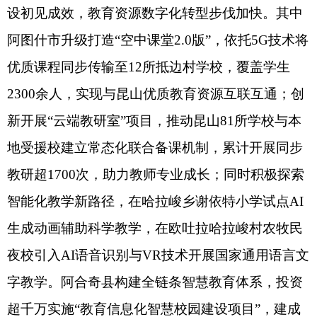
（一）教师队伍建设滞后，政策落地成效不
足。师德师风建设仍有薄弱环节。
（二）活动载体谋划不精，举办质效有待提
升。各县（市）参与大赛活动的积极性不高，统筹
组织能力偏弱，规范性和专业性不强，参赛作品质
量整体偏低。如，在2025年第七届中华经典诵写讲
活动中，我州“经典诵读”赛项无获奖作品，赛事育
人成效未充分彰显。
（三）党建基础工作薄弱，责任落实不够严
实。党的创新理论武装质效不高。理论学习首学制
度落实不规范，个别学校党组织在支委会、党员大
会、“党旗映天山”主题党日中，存在未落实首学制