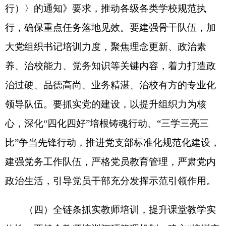
压实整改工作责任，建立教辅材料、课外读物常态
化排查台账，细化排查清单，实行问题销号管理，
明确整改时限与责任人，定期开展“回头看”，确保
问题整改到位不反弹。要提升精细化管理水平，严
把读物入校关口，严格落实课外读物审核、推荐、
备案全流程管理机制，常态化开展课外读物进校园
审核工作，加强业务指导与抽查复核，坚决杜绝不
合规读物进校园，切实筑牢校园育人安全底线。
（六）优化教育信息化建设，赋能教育高质量
发展。要强化经费保障与资金监管，严格落实教育
优先发展战略，确保一般公共预算教育支出实现“两
个只增不减”；建立教育专项资金动态监控与通报机
制，压实执行责任，加强项目进度跟踪与绩效评