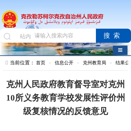
搜索
导航切换
当前位置：
首页
»
信息公开
»
克州教育局
»
结果公示
»
正文
克州人民政府教育督导室对克州
10所义务教育学校发展性评价州
级复核情况的反馈意见
索 引 号
010478358/2026-
主题分
00022
类