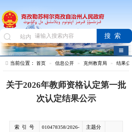
搜索
导航切换
当前位置：
首页
»
信息公开
»
克州教育局
»
结果公示
»
正文
关于2026年教师资格认定第一批
次认定结果公示
索 引 号
010478358/2026-
主题分
00018
类
发布机构
克州教育局
发布日
2026-
期
05-18