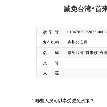
索 引 号
010478200/2025-00024
发布机构
克州公安局
名 称
减免台湾“首来族”办理台湾居民
文 号
来 源
1.
哪些人员可以享受减免政策？
答：
台湾居民首次申领台湾居民来往大陆通行证
简称五年期台胞证）或三个月一次出入境有效台胞证
2.
“首来族”如何申办可以免交证件费？