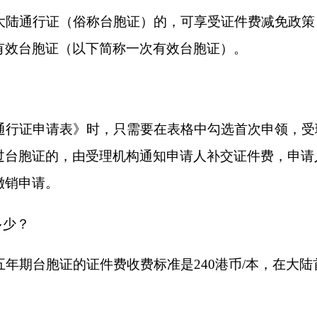
表》时，只需要在表格中勾选首次申领，受理机构将据此免收证
，由受理机构通知申请人补交证件费，申请人应当在收到通知后
7
证的证件费收费标准是
240
港币
/
本，在大陆首次申办一次有效台
还能享受减免政策吗
？
。如台胞证发生损毁、遗失等情形，申请换发、补发证件时不再享
询中华人民共和国出入境管理局政务服务平台
12367
；或咨询香
52
）
29987888
、（
+852
）
34603176
），澳门中国旅行社股份有限
。