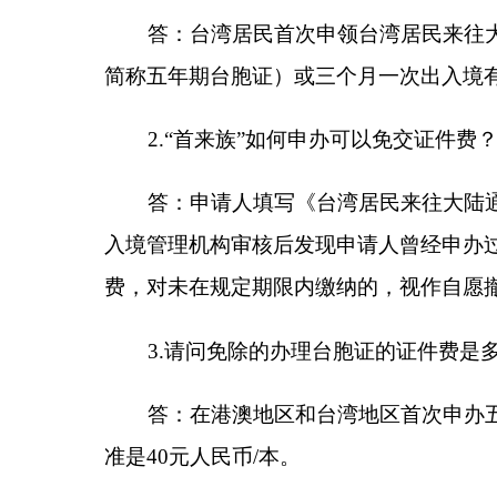
答：
申请人填写《台湾居民来往大陆通行证申请
入境管理机构审核后发现申请人曾经申办过台胞证的
费，对未在规定期限内缴纳的，视作自愿撤销申请。
3.
请问免除的办理台胞证的证件费是多少？
答：
在港澳地区和台湾地区首次申办五年期台胞
准是
40
元人民币
/
本。
4.
“首来族”所办台胞证遗失或损毁的，再次办证
答：
“首来族”免交证件费减免政策可享受一次
5.
如何进一步了解台胞证办理和使用相关政策？
答
：如需详细了解台胞证政策及相关服务，可咨
司（网址：
www.ctshk.com/mep/zh
，咨询电话：（
+8
www.cts.com.mo
，咨询电话：（
+853
）
28700888
）