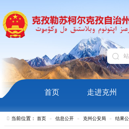
首页
走进克州
领导
当前位置：
首页
»
信息公开
»
克州公安局
»
结果公示
»
正文
减免台湾“首来族”