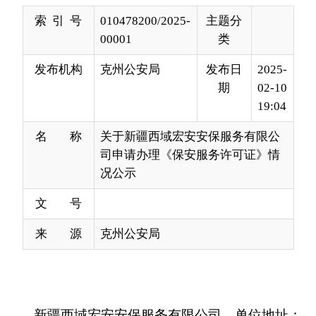
发布机构
克州公安局
发布日
2025-
期
02-10
19:04
名 称
关于新疆西域宏安安保服务有限公
司申请办理《保安服务许可证》情
况公示
文 号
来 源
克州公安局
新疆西域宏安安保服务有限公司，单位地址：
新疆克孜勒苏柯尔克孜自治州阿克陶县阿克陶镇奥
达艾日克村门口102室；法人兼经理：单鹏举，持
有保安员二级/技师证书（证件编号：
2017000000200060）；经理：赵世强，持有保安员