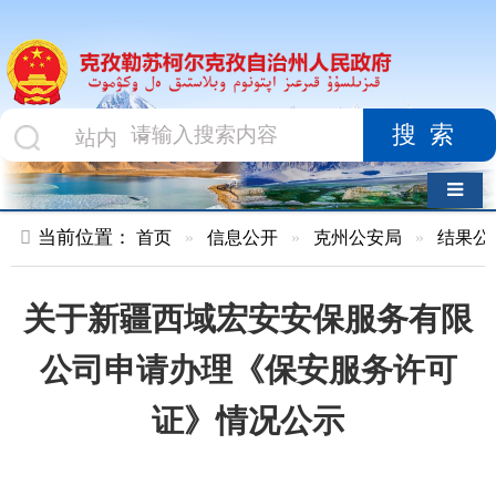
搜索
导航切换
当前位置：
首页
»
信息公开
»
克州公安局
»
结果公示
»
正文
关于新疆西域宏安安保服务有限
公司申请办理《保安服务许可
证》情况公示
索 引 号
010478200/2025-
主题分
00001
类