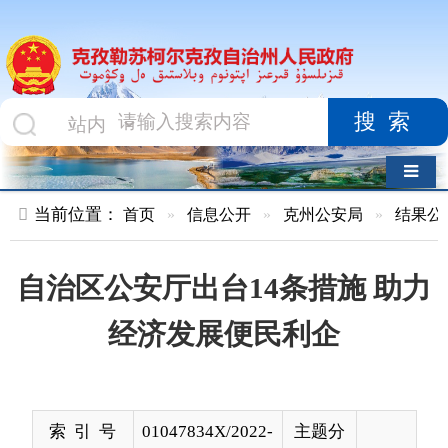
搜索
导航切换
当前位置：
首页
»
信息公开
»
克州公安局
»
结果公示
»
正文
自治区公安厅出台14条措施 助力
经济发展便民利企
索 引 号
01047834X/2022-
主题分
02562
类
发布机构
克州公安局
发布日
2022-
期
08-29