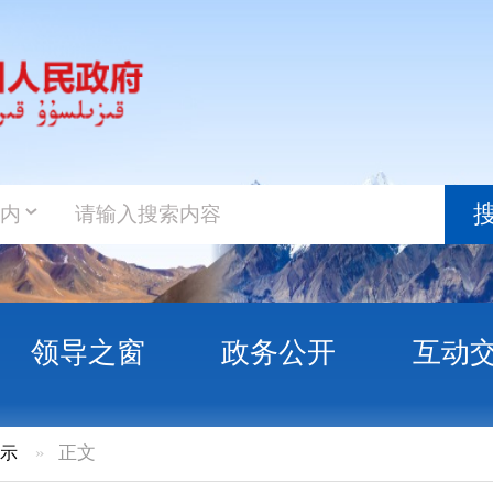
政务新
搜索
之窗
政务公开
互动交流
政务服
知！克州暂停户籍业务办理！