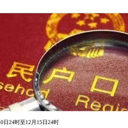
12月15日24时
人口信息管理系统中办理户口登记事项，包括
：
址变动
身份号码等
，并于30日前到派出所办理相关业务。