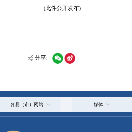
主办：克孜勒苏柯尔克孜自治州人民政府办公室
承办：克孜勒苏柯尔克孜自治州政务公开信息中心
新公网安备65300102000007号
新ICP备2022000247号
政府网站标识码：6530000002
法律声明
关于我们