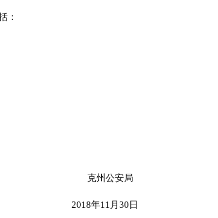
克州
公安局
18年11月
30
日
本页
关闭窗口
政府
国家部委局