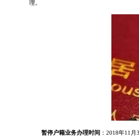
暂停户籍业务办理时间
：
2018年11月30日
24
时至
暂停办理的户籍业务项目
，
期间，将暂停在全省
●
户口登记业务
：
出生、死亡、迁入、迁出、住
●
户口变更更正业务
：
变更更正出生日期、公民
●
居民身份证申领事项可照常办理
。
如有计划在此期间办理业务的市民，请提早准备