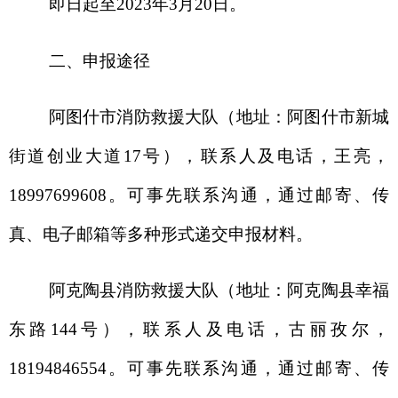
阿克陶县消防救援大队
（地址：
阿克陶县幸福
东路
144
号
），联系
人及
电话
，古丽孜尔，
18194846554
。可事先联系沟通，通过邮寄、
传
真
、
电子邮箱
等多种形式递交申报材料。
乌恰县消防救援大队
（地址：
乌恰县青年路
07
号
），联系
人及
电话
，麦麦提艾力，
18299710197
。可事先联系沟通，通过邮寄、
传
真
、
电子邮箱
等多种形式递交申报材料。
阿合奇县消防救援大队
（地址：
阿合奇县阿合
奇镇友谊路社区玛纳斯路
10
号
），联系
人及
电话
，
卜凡，
15020333888
。可事先联系沟通，通过邮