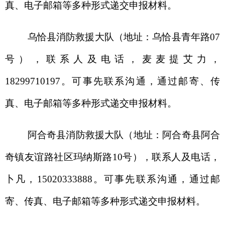
寄、
传真
、
电子邮箱
等多种形式递交申报材料。
三、申报内容
参考《新疆维吾尔自治区消防安全重点单位界
定标准》
（
附件
1-2
）
进行自评，符合界定标准的填
写《
XX
县（市、区）
消防安全重点单位申报表》
（
参考模板
）
（附件
1-
1
）。其中，符合
《
新疆维吾
尔自治区火灾高危单位界定标准
》
界定标准（附件
1-3
）的，按照消防安全重点单位备案要求同步申
报。请于申报时间内将《
XX
县（市、区）
消防安全
重点单位申报表》及单位身份证明材料复印件（单
位盖章、消防安全责任人签字）报
XX
县（市、区）