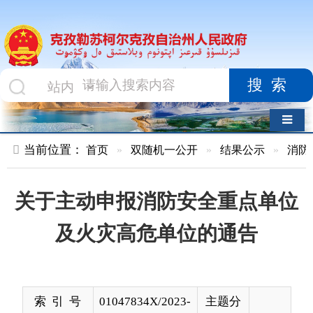
搜索
导航切换
当前位置：
首页
»
双随机一公开
»
结果公示
»
消防救援队
»
关于主动申报消防安全重点单位
及火灾高危单位的通告
索 引 号
01047834X/2023-
主题分
00864
类
发布机构
克州消防救援支
发布日
2023-
队
期
03-14