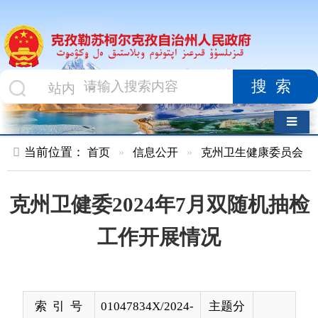
搜索
导航切换
当前位置：
首页
»
信息公开
»
克州卫生健康委员会
»
行政执法
克州卫健委2024年7月双随机抽检
工作开展情况
索 引 号
01047834X/2024-
主题分
02014
类
发布机构
克州卫健委
发布日
2024-
期
08-02