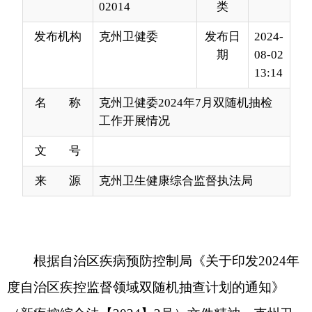
13:14
名 称
克州卫健委2024年7月双随机抽检
工作开展情况
文 号
来 源
克州卫生健康综合监督执法局
根据自治区
疾病预防控制局
《
关于印发
2024年
度自治区疾控监督领域双随机抽查计划的通知
》
（
新疾控综合法【
2024】
2号）
文件精神
，克州卫
健委
高度重视
“双随机、一公开”工作，克州卫生健
康综合监督执法局
按照工作任务，
于
2024年7月1日
至2024年7月20日期间，对全州23个被抽查机构开
展监督检查，并对其中10家单位开展卫生检测工