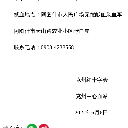
分享:
打印本页
关闭窗口
各县（市）网站
媒体
地州市政府
区政府部门
省区市政府
国家部委局
主办：克孜勒苏柯尔克孜自治州人民政府办公室
承办：克孜勒苏柯尔克孜自治州政务公开信息中心
新公网安备65300102000007号
新ICP备2022000247号