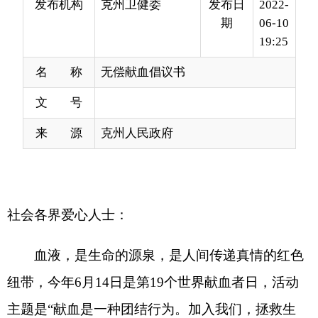
名 称
无偿献血倡议书
文 号
来 源
克州人民政府
社会各界爱心人士：
血液，是生命的源泉，是人间传递真情的红色
纽带，今年
6
月
14
日是第
19
个世界献血者日，活动
主题是“献血是一种团结行为。加入我们，拯救生
命”，旨在感谢全世界的无偿献血者，让更多公众认
识到定期参加无偿献血的重要意义，保障血液充足
和安全。值此之际，我们向克州无偿献血者致以节
日的问候，并衷心感谢无偿献血志愿者长期以来为
我州无偿献血工作做出的重大贡献！