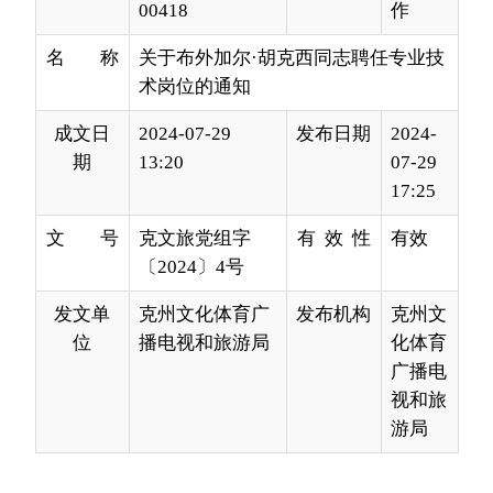
成文日
2024-07-29
发布日期
2024-
期
13:20
07-29
17:25
文 号
克文旅党组字
有 效 性
有效
〔2024〕4号
发文单
克州文化体育广
发布机构
克州文
位
播电视和旅游局
化体育
广播电
视和旅
游局
克州歌舞团：
经
202
4
年
7
月
26日克州文化体育广播电视和旅
游局党组会议研究决定，同意布外加尔
·胡克西
同志