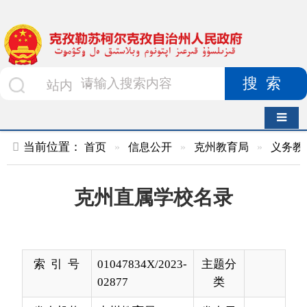
搜索
导航切换
当前位置：
首页
»
信息公开
»
克州教育局
»
义务教育招生
»
克州直属学校名录
索 引 号
01047834X/2023-
主题分
02877
类
发布机构
克州教育局
发布日
2024-
期
11-08
12:07