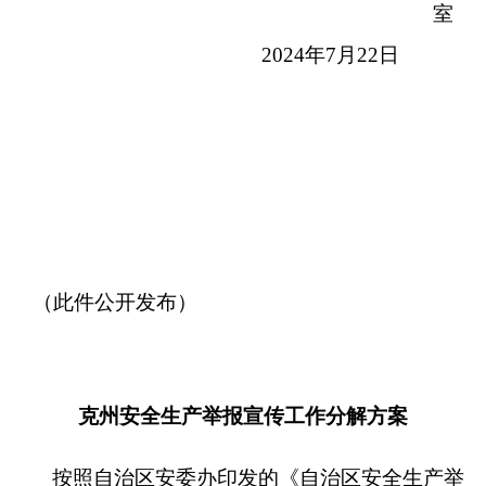
（此件公开发布）
克州安全生产举报宣传工作分解方案
按照自治区安委办印发的《自治区安全生产举
报宣传方案》要求，为充分发挥安全生产有奖举报
在推动公共安全治理模式向事前预防转型中的重要
作用，发动各方力量全面排查整治风险隐患，引导
社会群众广泛参与举报安全生产重大风险、事故隐
患和违法行为，推动企业落实安全生产主体责任，
切实防范和化解各类安全风险隐患，现结合克州实
际，制定安全生产举报宣传方案
(以下简称方案)如
下。
一、目标任务