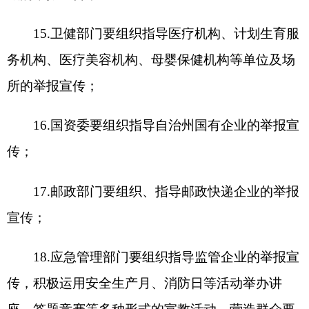
四、工作要求
(一)高度重视，精心组织。各级各部门要深刻
领会习近平总书记的为民情怀，牢固树立“时时放心
不下”的底线思维，把准全民参与安全生产的脉搏，
充分发挥安全生产举报“靶向指引、精准执法、消除
隐患”作用，预防和减少事故发生，全力营建人民群
众“会举报、愿举报、敢举报”的浓厚氛围。
(二)精心组织，强化督查。各级各部门要精心
组织，指定专人负责，整合各项资源，拓宽宣传广
度、加大宣传力度、增强宣传深度，确保宣传工作
取得明显效果。自治州安委会办公室将举报宣传工
作作为安全生产检查的必查内容之一，并纳入年度
考核。