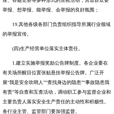
(三)认真落实，抓好总结。各级各部门要及时
收集整理举报宣传工作中的好经验、好做法，选树
典型，积极推广宣传。请于2024年7月26日前将各
级各部门开展安全生产举报宣传工作情况报自治州
安委会办公室，之后每季度报送一次工作总结。
联系人
:刘亮联系方式:4222631(带传真)
分享:
打印本页
关闭窗口
各县（市）网站
媒体
地州市政府
区政府部门