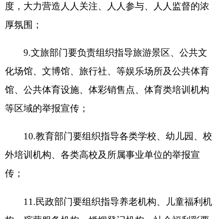
座、答题竞赛等多种形式的宣教活动，营造群众要
举报、想举报、能举报、会举报的良好氛围；
19.其他各级各部门负责组织指导所属行业领域
的举报宣传。
(四)生产经营单位落实主体责任。
1.建立实施举报奖励公告牌制度。各企业要在
有关场所醒目位置张贴悬挂举报公告牌。广泛开
展“我是安全吹哨人”“查找身边的隐患”“事故隐患我
有责”等自查和互查活动，调动职工参与监督企业和
主要负责人落实安全生产责任的主动性和积极性。
各行业主管、监管部门要加强监督。
2.建立健全从业人员举报机制。各企业要在有
关场所醒目位置公示本单位法定代表人或者安全生