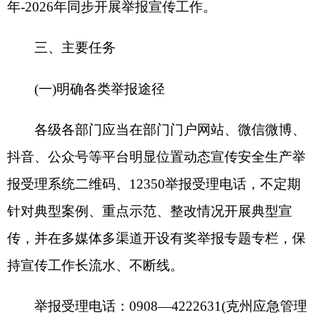
举报受理传真
:0908—4230460⠐8—4222909
来信受理地址：克孜勒苏柯尔克孜自治州天山
东路
20院(克州应急管理局),邮政编码:
⠂
⠂
⠅350
应急管理部安全生产举报微信小程序二维码：
(二)提高宣传覆盖面
各级各部门要采取切实有效的措施，多形式、