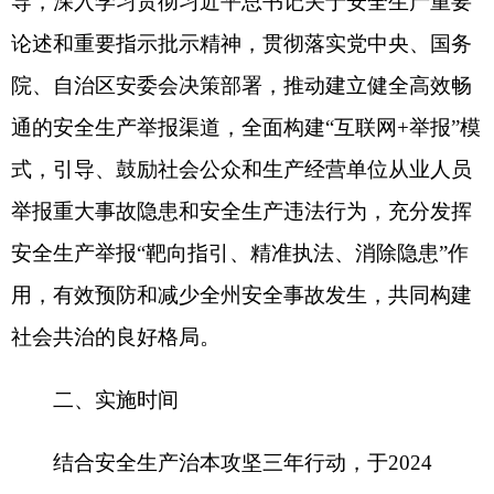
年-2026年同步开展举报宣传工作。
三、主要任务
(一)明确各类举报途径
各级各部门应当在部门门户网站、微信微博、
抖音、公众号等平台明显位置动态宣传安全生产举
报受理系统二维码、
12350举报受理电话，不定期
针对典型案例、重点示范、整改情况开展典型宣
传，并在多媒体多渠道开设有奖举报专题专栏，保
持宣传工作长流水、不断线。
举报受理电话：
0908—4222631(克州应急管理
局办公室)
0908—4230460(克州应急管理局执法支队)