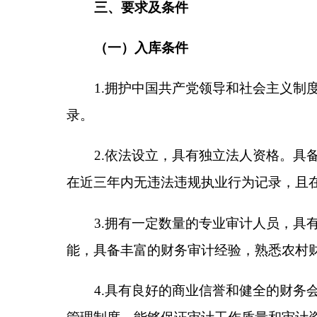
4.
具有良好的商业信誉和健全的财务会计制度，
管理制度，能够保证审计工作质量和审计资料的完整
5.
接受
州
农业农村部门的监督管理，依法履行审
（二）报名方式
报名采用个人自荐或者单位推荐的方式。
（三）报名时间
2025
年
8
月
8
日至
8
月
15
日。
四、入库程序
（一）报名申请。
凡符合入库资格条件且有意愿
体经济组织审计信用承诺书》（附件
2
），一式两份