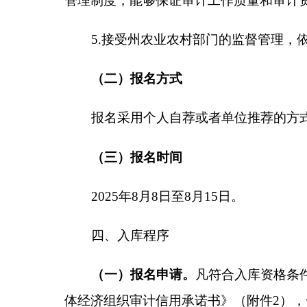
及职称证书、近三年审计业务情况说明的原件、复印
发展
指导
中心
资产管理科
（扫描件发送至
1808062349
（二）资格审查。
克州
农业农村局将组织相关人
合规性以及是否符合入库条件等。待确定后，将会通
五、其他事项
1.
本次审计库建立不收取任何费用。
2.
入库的审计机构应按照
克州
农业农村局的统一
导。
州
农业农村局将定期对入库审计公司的业务水平
3.
克州
农业农村局对本公告拥有最终解释权。
联系电话：
18399743221