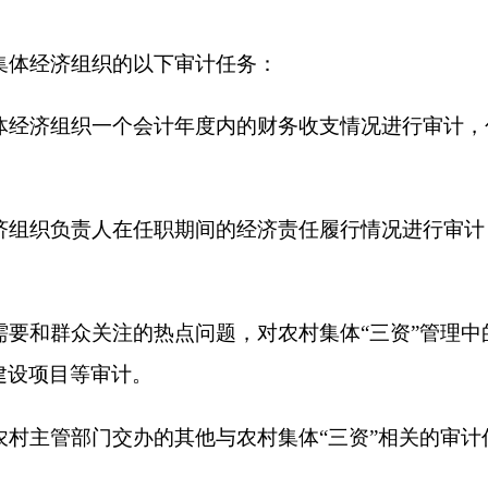
关注的热点问题，对农村集体
“
三资
”
管理中的特定事项进行专项
审计。
门交办的其他与农村集体
“
三资
”
相关的审计任务。
好的政治素质和道德品行，廉洁自律，遵纪守法，无行贿、受贿
业执照，具备财政部门颁发的会计师事务所执业证书或审计部门
审计过村集体经济组织或村委会。
师、审计师或中级及以上会计职称等专业资格证书，具备扎实的
度和相关法律法规，能够独立承担农村集体
“
三资
”
审计业务。