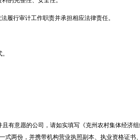
件各一份（复印件需加盖单位公章），按顺序装订入档案袋提交
@qq.com
）。
员对申请入库的审计机构进行资格审查，审查内容包括申报材料
知其入库。
安排和要求，积极参与农村集体
“
三资
”
审计工作，并接受相关部
、工作纪律、职业道德、廉洁自律等方面进行考核评价，实行动