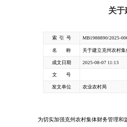
索 引 号
MB1988890/2025-00066
名 称
关于建立克州农村集体经济组织
成文日期
2025-08-07 11:13
文 号
发文单位
农业农村局
为切实加强
克州
农村集体财务管理和监督经常化
按照《农村集体经济组织审计规定》《新疆维吾尔自
例》有关规定和当前实际工作情况，
克
州
农业农村局
一、建库目的
1.
加强农村集体
“
三资
”
管理的规范性和透明度，