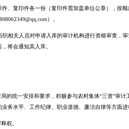
克州
20
书
打印