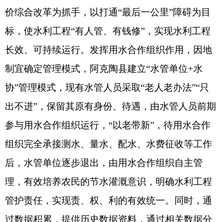
打印本页
关闭窗口
各县（市）网站
媒体
地州市政府
区政府部门
省区市政府
国家部委局
主办：克孜勒苏柯尔克孜自治州人民政府办公室
承办：克孜勒苏柯尔克孜自治州政务公开信息中心
新公网安备65300102000007号
新ICP备2022000247号
政府网站标识码：6530000002
法律声明
关于我们