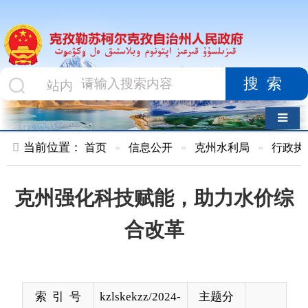
搜索
导航切换
当前位置：
首页
»
信息公开
»
克州水利局
»
行政执法
»
正文
克州强化科技赋能，助力水价综
合改革
索 引 号
kzlskekzz/2024-
主题分
00759
类
发布机构
克州水利局
发布日
2024-
期
11-18