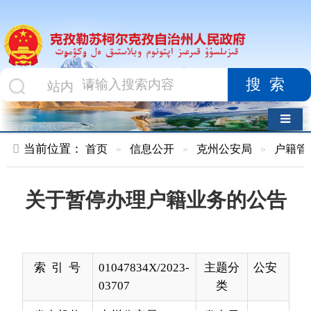
搜索
导航切换
当前位置：
首页
»
信息公开
»
克州公安局
»
户籍管理
»
正文
关于暂停办理户籍业务的公告
索 引 号
01047834X/2023-
主题分
公安
03707
类
发布机构
克州公安局
发布日
2023-
期
11-30
10:34