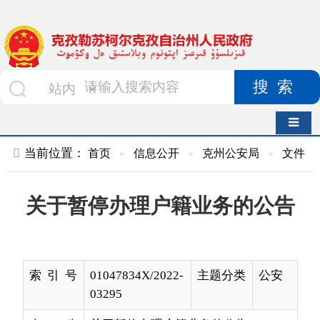
搜索
导航切换
当前位置：
首页
»
信息公开
»
克州公安局
»
文件
»
正文
关于暂停办理户籍业务的公告
索 引 号
01047834X/2022-
主题分类
公安
03295
名 称
关于暂停办理户籍业务的公告
成文日
2022-11-29 19:10
发布日期
2022-
期
11-30