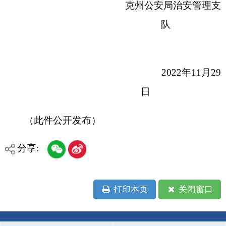
分享:
打印本页
关闭窗口
各县（市）网站
媒体
地州市政府
区政府部门
省区市政府
国家部委局
主办：克孜勒苏柯尔克孜自治州人民政府办公室
承办：克孜勒苏柯尔克孜自治州政务公开信息中心
新公网安备65300102000007号
新ICP备2022000247号