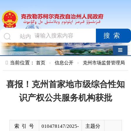
搜索
导航切换
当前位置：
首页
»
信息公开
»
克州市场监督管理局
»
执法监督
喜报！克州首家地市级综合性知
识产权公共服务机构获批
索 引 号
010478147/2025-
主题分
00128
类
发布机构
克州市场监督管
发布日
2025-
理局
期
10-22