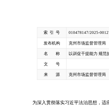
索 引 号
010478147/2025-00127
发布机构
克州市场监督管理局
名 称
以训促干提能力 规范执法护民生
文 号
来 源
克州市场监督管理局
为深入贯彻落实习近平法治思想，适应新时代法
务精湛的市场监管执法队伍。10月20日，针对当前
理念需深化等突出问题，克州市场监督管理局组织开
分局执法骨干共计50余人参训。
本次培训坚持问题导向与实践导向相结合，精准