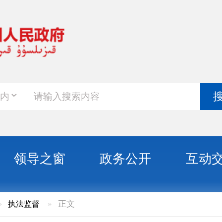
政务新
搜索
之窗
政务公开
互动交流
政务服
»
正文
促干提能力 规范执法护民生