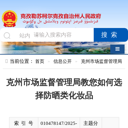
搜索
导航切换
当前位置：
首页
»
信息公开
»
克州市场监督管理局
»
食品药品
克州市场监督管理局教您如何选
择防晒类化妆品
索 引 号
010478147/2025-
主题分
00062
类
发布机构
克州市场监督管
发布日
2025-
理局
期
06-18