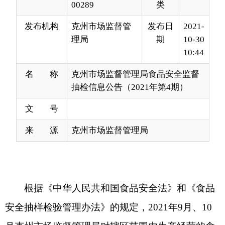
10:44
名 称
克州市场监督管理局食品安全监督
抽检信息公告（2021年第4期）
文 号
来 源
克州市场监督管理局
根据《中华人民共和国食品安全法》和《食品
安全抽样检验管理办法》的规定，
20
2
1
年
9
月
、
10
月
克州市场监督管理局对辖区范围内生产经营的食
用农产品
1
大类共
76
批次食品进行了监督抽检。其
中，食品抽检合格的样品
74
批次
，不合格
2
批次，
合格率为
97.3%
。现将有关食品抽检信息予以公
告，合格样品信息详见附件。