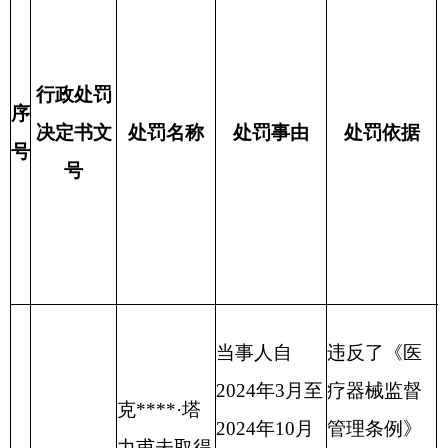
用
代
码
当事人自
违反了《医
2024年3月至
疗器械监督
克****·塔
2024年10月
管理条例》
力甫未取得
31日期间，
第四十二条
《医疗器械
购进第三类
第一款的规
克州市监
经营许可
医疗器械胰
定，依据
处罚
证》从事第
克****·
1
岛素注射笔
《医疗器械
/
〔2024〕
三类医疗器
塔力甫
用针（东宝
监督管理条
43号
械—胰岛素
针）并销售
例》第八十
注射笔用针
给患者，货
一条第一款
（东宝针）