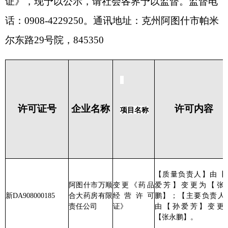
许可证
号
企业名称
许可内容
人（负责
项目名称
人）
【质量负责人】由【孙
阿图什市万顺
变更《药品
爱芳】变更为【张永
新DA908000185
合大药房有限
经营许可
鹏】；【主要负责人】
张永鹏
责任公司
证》
由【孙爱芳】变更为
【张永鹏】。
【质量负责人】由【徐
阿图什市万顺
变更《药品
金翠】变更为【曹凤
合大药房有限
新DA908000186
经营许可
霞】；【主要负责人】
张永鹏
责任公司阿图
证》
由【徐金翠】变更为
什一分公司
【曹凤霞】。
阿图什康宁大
变更《药品
【质量负责人】由【伏
药房有限公司
新CA908000101
经营许可
志辉】变更为【阿吉古
郭峰
阿图什第六分
证》
力·赛买提】。
店