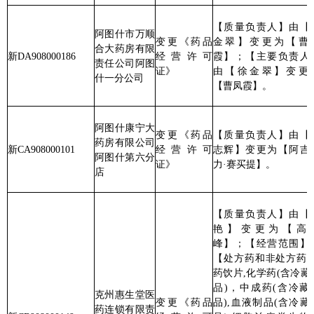
【质量负责人】
由
【蔚
艳】变更为【高琪
峰】；【经营范围】由
【处方药和非处方药,中
药饮片,化学药(含冷藏药
品)，中成药(含冷藏药
克州惠生堂医
变更《药品
品),血液制品(含冷藏药
药连锁有限责
新CB908000149
经营许可
品),细胞治疗类生物制
张春香
任公司阿图什
证》
品，其他生物制品(含冷
市十八店
藏药品)】变更为【处方
药，甲类非处方药,乙类
非处方药，化学药(含冷
藏药品)，中成药(含冷藏
药品)，生物制品(含冷藏
药品)】。
分享:
打印本页
关闭窗口