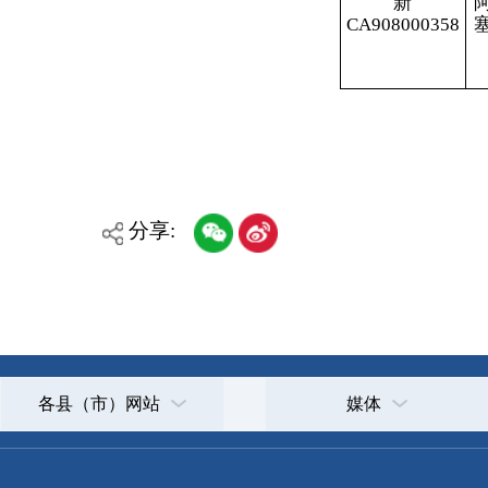
各县（市）网站
媒体
主办：克孜勒苏柯尔克孜自治州人民政府办公室
承办：克孜勒苏柯尔克孜自治州政务公开信息中心
新公网安备65300102000007号
新ICP备2022000247号
政府网站标识码：6530000002
法律声明
关于我们