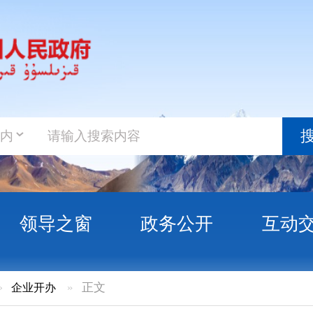
政务新
搜索
之窗
政务公开
互动交流
政务服
»
正文
许可证》换证公示（第2025-35号）