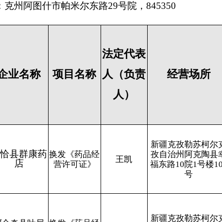
人）
处方药和非处方
新疆克孜勒苏柯尔克
药,中药饮片,中
药
换发《药品经
孜自治州阿克陶县幸
王凯
成药,化学药,生
营许可证》
福东路10院1号楼103
物制品（含冷藏
号
药品）
处方药和非处方
新疆克孜勒苏柯尔克
药,中药饮片,中
换发《药品经
徐峰
孜自治州阿合奇县健
成药,化学药,生
营许可证》
康路医院家属院里4-5
物制品（含冷藏
号商铺
药品）