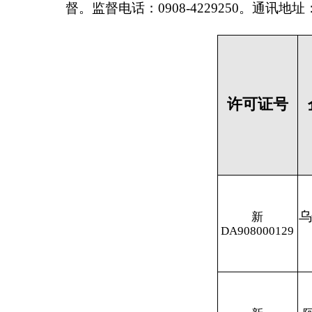
乌恰县群康
新
店
DA908000129
新
阿合奇县叶尼
CA908000358
塞医药有限公
司
分享: