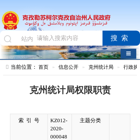
搜索
导航切换
当前位置：
首页
»
信息公开
»
克州统计局
»
行政执法及结果
»
克州统计局权限职责
索 引 号
KZ012-
主题分类
2020-
000048
发布机构
克州统
发布日期
2020-
计局
11-13
22:57