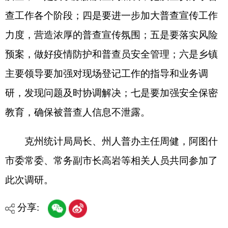
打印本页
关闭窗口
各县（市）网站
媒体
地州市政府
区政府部门
省区市政府
国家部委局
主办：克孜勒苏柯尔克孜自治州人民政府办公室
承办：克孜勒苏柯尔克孜自治州政务公开信息中心
新公网安备65300102000007号
新ICP备2022000247号
政府网站标识码：6530000002
法律声明
关于我们