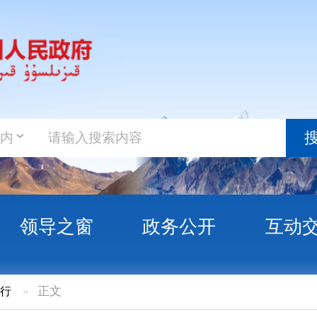
政务新
搜索
之窗
政务公开
互动交流
政务服
2026年一季度经济运行情况