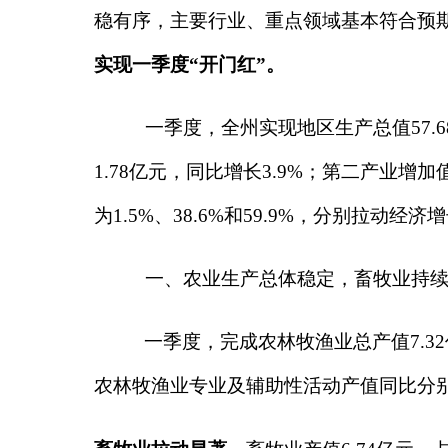
为
1.5
%、
38.6
%和
59.9
%，分别拉动经济增长0.1、3.
1
一、农业生产总体稳定，畜牧业持续拉动
一季度，完成农林牧渔业总产值7.32亿元，按可比
农林牧渔业专业及辅助性活动产值同比
分别
增长
89.7
畜牧业拉动显著。
畜牧业产值6.74亿元，占农林牧渔
特色果蔬增产丰收。
园林水果总产量52.5吨，同比增长
1385.7%，有力拉动农业产值实现89.7%的高位增长
2.51万头，分别下降70.6%、14.1%。
家禽出栏
340.67
比下降
11.7
%；禽蛋产量
0.22万
吨，同比增长
4.7
%。
二、工业生产增势良好
，
制造业拉动有力