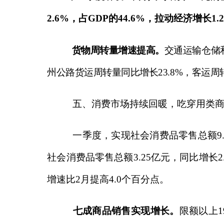
书报杂志类商品持续增长，
实现零售额同比增
点。
文化办公用品类商品大幅下降，
同比下降68.
中西药品类商品平稳增长
，同比增长4.3%，
六、对外贸易大幅下降，
出口回落明显
一季度，外贸进出口总额
21.02
亿元，同比下降
38.8
%；进口总额
1.36
亿元，同比
增长801.6
%。
七、
财政支撑更坚实
，保障民生持续有力
一季度
，
全州一般公共预算收入
7.22
亿元，同