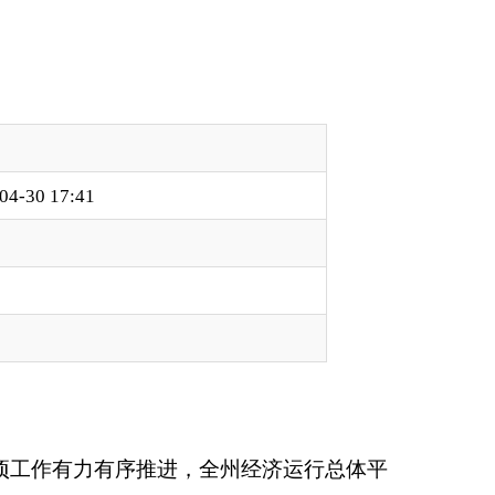
，全州经济运行总体平
、质效提升
的态势
，
：第一产业增加值
三次产业贡献率分别