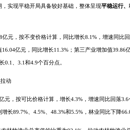
和
4.9
个百分点。
价格计算，增长4.3%
，
增速同比回落
3.6
个百分点
。
其中：农
%
、
4.5
%
、
4
8.3
%
和5.5
%
，
林业同比下降66.
0
%
。
业总产值的比重为92.1%，拉动农林牧渔业总产值增长4.1个百分点
1281.6%，其中无花果产量52吨，产值为520万元，同比分别增长1
。
羊
出栏量稳定。
羊
出栏
20.05万头，同比增长1.2%；
生
猪
、
牛出
万羽、同比增长
11.8
％。禽肉产量
0.58
万吨，同比增长
12.2
％；牛