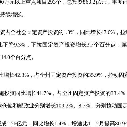
；
商品房销售
额
2.90亿元
，同比增长
11.2%，增速比1
—
2月回落15
，同比增长
7.0%
，增速同比提高0.8个百分
点
。
比重为10.
6
%，增长11.8%，拉动经济增长1.3个百分点。
1
—
2
月
降
5.0%
，
6个行业大类中，4个行业营业收入实现正增长。
其中：
、房地产业同比分别增长
139.6%
、
29.6%
、
25.7%
、
17.4%
，
合
比减少435人，且年终绩效
25年较24年发放人数口径发生变化
，
，全州
行政事业单位工资总额同比增长4.6%，带动非营利性服务
。