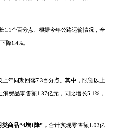
零售额增长0.7个百分
1.5个百分点。
个百分点。
亿元，同比
下降
入完成
4.32
亿元，同