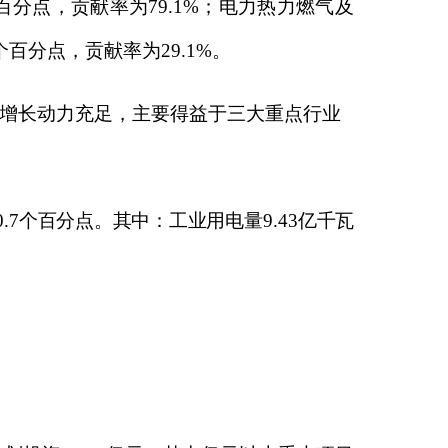
其中亿元以上重大项目
个百分点；第二产业完成
全社会固定资产投资的
百分点。
增长
13.9
个百分点。
其
2.0个百分点
。
房销售面积
5.50
万平方