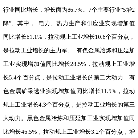
大动力。黑色金属冶炼和压延加工业实现增加值同
比增长46.5%，拉动规上工业增长3.2个百分点，增
长势头强劲。纺织业拉动有力累计实现增加值同比
增长106.4%，拉动规模以上工业增加值增长1.4个百
分点。
用电量保持稳健增长，彰显工业生产活力持续
增强。
全社会用电量9.39亿千瓦时，同比增长
15.4%，增速同比回落6.2个百分点。其中：工业用电
量6.24亿千瓦时，同比增长18.8%，增速同比回落9.7
个百分点。分工业三大门类看，采矿业、制造业、电
力热力燃气及水生产和供应业用电量同比分别增长
10.0%、24.4%、25.4%。