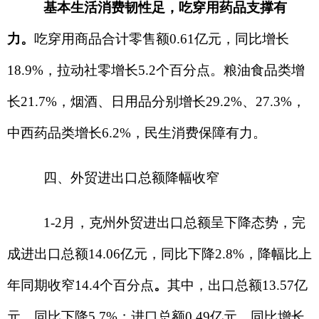
六、金融市场保持平稳
2
月末，
全州金融机构各项存款余额
319.87
亿
元，同比增长
5.4
%，增速
同比提高1.1
个百分点。其
中，住户存款
161.84
亿元，增长10.
7
%；机关团体
存款
76.77
亿元，增长
0.9
%；非金融企业存款
45.79
亿元，
下降12.0
%。金融机构各项贷款余额
325.07
亿元，同比增长2
1
.7%，增速
同比
提高
2.4
个百分
点。存贷比为
101.6
%，同比提高
13.6
个百分点。
七、物价水平总体平稳
1-2月，阿图什市居民消费价格指数（CPI）
同比
上涨
1.0
%
。
其中，食品价格上涨
0.9
%，非食品