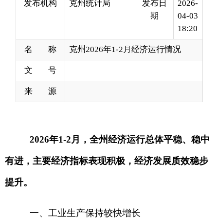
名 称
克州2026年1-2月经济运行情况
文 号
来 源
2026年1
-
2月，全州经济运行总体平稳、稳中
有进，主要经济指标表现积极，经济发展质效稳步
提升。
一、
工业生产保持较快增长
1-2月，全州规模以上工业企业实现增加值同
比增长20.8%，虽较上年同期33.6%的高基数有所回
落，但仍保持两位数较快增长，工业对经济增长的