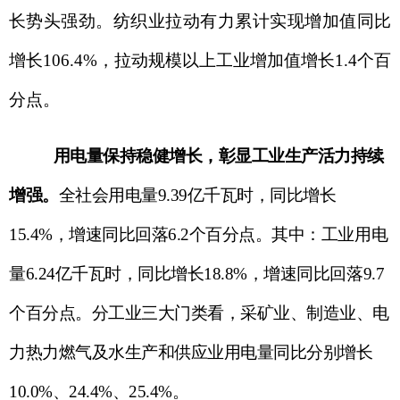
二、
固定资产投资增势强劲
1-2月，
全
州
固定资产投资总额（不含农户）
同比增长
20.5
%，增速
同比
提高
8.2
个百分点
。
三次产业投资“两升一降”，
第三产业投资拉
动有力
。
1-2月，全州第一产业完成投资占全社会固
定资产投资的0.2%，拉动固定资产投资增长0.2个百
分点；第二产业完成投资占全社会固定资产投资的
22.9%，同比下降6.4%，下拉固定资产投资增长1.9
个百分点；第三产业完成投资占全社会固定资产投
资的76.9%，同比增长31.4%，拉动固定资产投资增
长22.2个百分点。