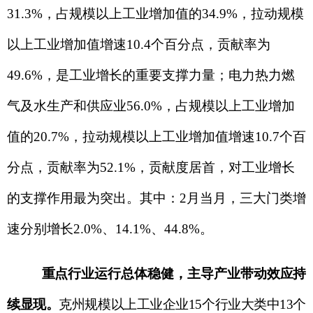
的支撑作用最为突出。
其中：2月当月，三大门类增
速分别增长2.0%、14.1%、44.8%。
重点行业
运行总体稳健，主导产业带动效应持
续显现
。
克州规模以上工业企业
15个行
业大类中13个
行业同比增长，增长面为86.7%。
7个主要行业“
5
增
2
降”。
其中，
电力、热力生产和供应业实现增加值
同比增长61.1%，拉动规上工业增长10.6个百分点，
是拉动工业增长的主力军。 有色金属冶炼和压延加
工业
实
现增加值同比增长28.5%，拉动规上工业增
长5.4个百分点，是拉动工业增长的第二大动力。有
色金属矿采选业实现增加值同比增长11.5%，拉动
规上工业增长4.3个百分点，是拉动工业增长的第三