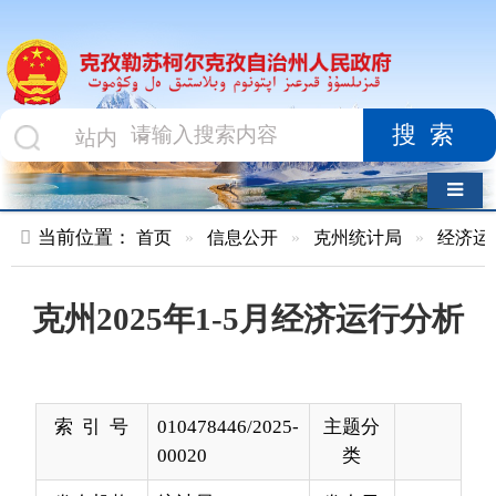
搜索
导航切换
当前位置：
首页
»
信息公开
»
克州统计局
»
经济运行
»
正文
克州2025年1-5月经济运行分析
索 引 号
010478446/2025-
主题分
00020
类
发布机构
统计局
发布日
2025-
期
06-30
16:27