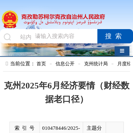
搜索
导航切换
当前位置：
首页
»
信息公开
»
克州统计局
»
月度经济数据
»
克州2025年6月经济要情（财经数
据老口径）
索 引 号
010478446/2025-
主题分
00021
类
发布机构
克州统计局
发布日
2025-
期
07-31