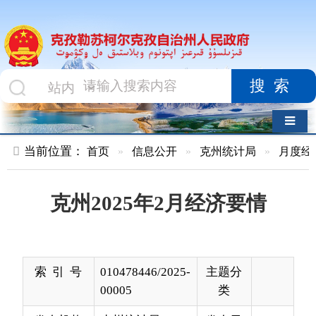
搜索
导航切换
当前位置：
首页
»
信息公开
»
克州统计局
»
月度经济数据
»
克州2025年2月经济要情
索 引 号
010478446/2025-
主题分
00005
类
发布机构
克州统计局
发布日
2025-
期
03-25
18:40