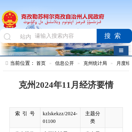
搜索
导航切换
当前位置：
首页
»
信息公开
»
克州统计局
»
月度经济数据
»
克州2024年11月经济要情
索 引 号
kzlskekzz/2024-
主题分
01100
类
发布机构
克州统计局
发布日
2024-
期
12-20
18:10