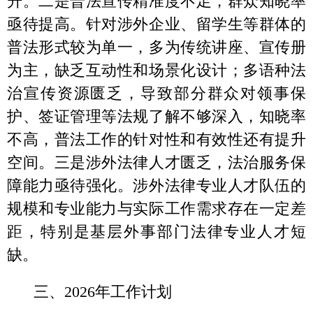
学习教育，通过专题讲座、知识测试、观看
教育宣传片、自主学习等方式，全面提升干
部职工的法治意识和法治思维，切实做到知
法懂法、学法用法，增强依法行政能力。
（二）切实履职尽责，在推动招商上再
加力。
主动将外事资源融入对外合作，引领
外贸企业
“走出去”“请进来”双向发力，用心
用情讲好新疆克州故事，提升国际认知度与
美誉度，为克州各项事业“狂飙”突进营造有
利外部环境。
（三）运用法治标尺，在意识提升上再
发力。
在法治轨道上开展涉外管理，主动防
范、化解重大涉外风险，准确研判当前形
势，时刻绷紧安全稳定这根弦，为融入
“一带
一路”基础设施“硬联通”、规则标准“软联