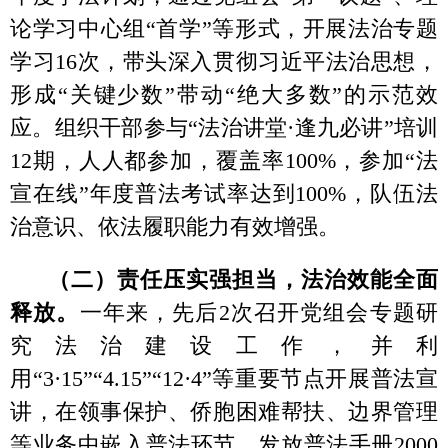
（二）责任压实强担当，法治效能全面
释放。
一年来，先后
2次召开党组会专题研
究法治建设工作，并利
用“3·15”“4.15”“12·4”等重要节点开展普法宣
讲，在领事保护、侨胞困难帮扶、边界管理
等业务中嵌入普法环节，发放普法手册2000
余份，法治宣传覆盖面持续扩大，群众法治
意识显著增强。
（三）依法办事强规范，阳光外事全面
覆盖。
认真贯彻民主集中制，严格执行重大
行政决策法定程序，项目、资金、人事等重
大事项均经党组会研究讨论决定。落实政务
公开，及时更新政务公开栏目信息，切实保
障群众知情权、参与权和监督权。制定下发
《关于开展因公出国反
“四风”专项工作的通
知》，有效推动了因公临时出国（境）活动